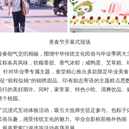
美食节开幕式现场
青春朝气交织相融，围绕中华传统文化民俗与毕业季两大
豆粽各具风味，软糯香甜、香气浓郁；咸鸭蛋、艾草糕、
。针对毕业季专属主题，食堂精心推出多款限定毕业美食
象征“前程似锦”的锦绣甜品、印有励志寄语的主题糕点
前行的美好期许。同时，家常菜、特色小吃、清爽饮品、
整个校园。
了沉浸式互动体验活动，吸引大批师生驻足参与。包粽子
民俗乐趣，感受传统文化的魅力。毕业合影框前格外热闹
、最喜爱窗口评选等活动有序开展。