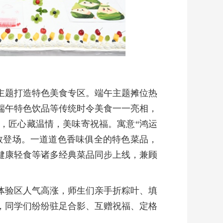
主题打造特色美食专区。端午主题摊位热
端午特色饮品等传统时令美食一一亮相，
，匠心藏温情，美味寄祝福。寓意“鸿运
悉数登场。一道道色香味俱全的特色菜品，
健康轻食等诸多经典菜品同步上线，兼顾
体验区人气高涨，师生们亲手折粽叶、填
，同学们纷纷驻足合影、互赠祝福、定格